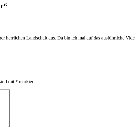
ur
“
ner herrlichen Landschaft aus. Da bin ich mal auf das ausführliche Vid
sind mit
*
markiert