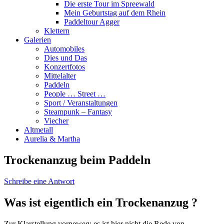
Die erste Tour im Spreewald
Mein Geburtstag auf dem Rhein
Paddeltour Agger
Klettern
Galerien
Automobiles
Dies und Das
Konzertfotos
Mittelalter
Paddeln
People … Street …
Sport / Veranstaltungen
Steampunk – Fantasy
Viecher
Altmetall
Aurelia & Martha
Trockenanzug beim Paddeln
Schreibe eine Antwort
Was ist eigentlich ein Trockenanzug ?
Zur Klarstellung vorneweg: es ist hier nicht die Rede von