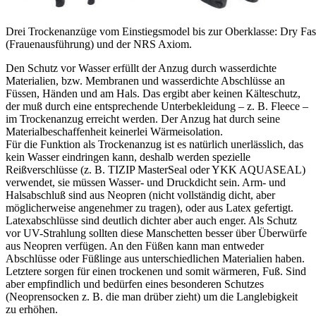
Drei Trockenanzüge vom Einstiegsmodel bis zur Oberklasse: Dry Fas
(Frauenausführung) und der NRS Axiom.
Den Schutz vor Wasser erfüllt der Anzug durch wasserdichte
Materialien, bzw. Membranen und wasserdichte Abschlüsse an
Füssen, Händen und am Hals. Das ergibt aber keinen Kälteschutz,
der muß durch eine entsprechende Unterbekleidung – z. B. Fleece –
im Trockenanzug erreicht werden. Der Anzug hat durch seine
Materialbeschaffenheit keinerlei Wärmeisolation.
Für die Funktion als Trockenanzug ist es natürlich unerlässlich, das
kein Wasser eindringen kann, deshalb werden spezielle
Reißverschlüsse (z. B. TIZIP MasterSeal oder YKK AQUASEAL)
verwendet, sie müssen Wasser- und Druckdicht sein. Arm- und
Halsabschluß sind aus Neopren (nicht vollständig dicht, aber
möglicherweise angenehmer zu tragen), oder aus Latex gefertigt.
Latexabschlüsse sind deutlich dichter aber auch enger. Als Schutz
vor UV-Strahlung sollten diese Manschetten besser über Überwürfe
aus Neopren verfügen. An den Füßen kann man entweder
Abschlüsse oder Füßlinge aus unterschiedlichen Materialien haben.
Letztere sorgen für einen trockenen und somit wärmeren, Fuß. Sind
aber empfindlich und bedürfen eines besonderen Schutzes
(Neoprensocken z. B. die man drüber zieht) um die Langlebigkeit
zu erhöhen.