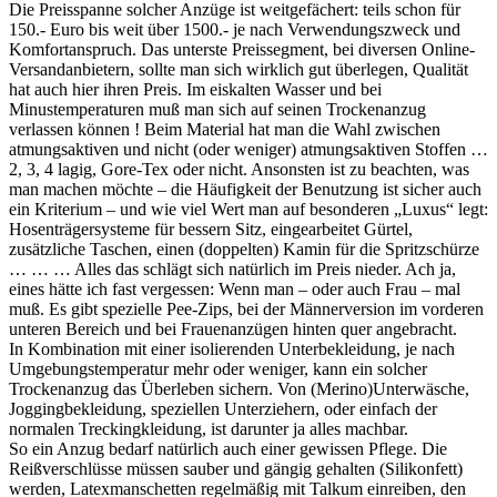
Die Preisspanne solcher Anzüge ist weitgefächert: teils schon für
150.- Euro bis weit über 1500.- je nach Verwendungszweck und
Komfortanspruch. Das unterste Preissegment, bei diversen Online-
Versandanbietern, sollte man sich wirklich gut überlegen, Qualität
hat auch hier ihren Preis. Im eiskalten Wasser und bei
Minustemperaturen muß man sich auf seinen Trockenanzug
verlassen können ! Beim Material hat man die Wahl zwischen
atmungsaktiven und nicht (oder weniger) atmungsaktiven Stoffen …
2, 3, 4 lagig, Gore-Tex oder nicht. Ansonsten ist zu beachten, was
man machen möchte – die Häufigkeit der Benutzung ist sicher auch
ein Kriterium – und wie viel Wert man auf besonderen „Luxus“ legt:
Hosenträgersysteme für bessern Sitz, eingearbeitet Gürtel,
zusätzliche Taschen, einen (doppelten) Kamin für die Spritzschürze
… … … Alles das schlägt sich natürlich im Preis nieder. Ach ja,
eines hätte ich fast vergessen: Wenn man – oder auch Frau – mal
muß. Es gibt spezielle Pee-Zips, bei der Männerversion im vorderen
unteren Bereich und bei Frauenanzügen hinten quer angebracht.
In Kombination mit einer isolierenden Unterbekleidung, je nach
Umgebungstemperatur mehr oder weniger, kann ein solcher
Trockenanzug das Überleben sichern. Von (Merino)Unterwäsche,
Joggingbekleidung, speziellen Unterziehern, oder einfach der
normalen Treckingkleidung, ist darunter ja alles machbar.
So ein Anzug bedarf natürlich auch einer gewissen Pflege. Die
Reißverschlüsse müssen sauber und gängig gehalten (Silikonfett)
werden, Latexmanschetten regelmäßig mit Talkum einreiben, den