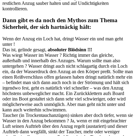
restlichen Anzug sauber halten und auf Undichtigkeiten
kontrollieren.
Dann gibt es da noch den Mythos zum Thema
Sicherheit, der sich hartnäckig hält:
Wenn der Anzug ein Loch hat, dringt Wasser ein und man geht
unter !
Das ist, gelinde gesagt,
absoluter Blödsinn !!!
Was wiegt Wasser im Wasser ? Richtig immer das gleiche,
außerhalb und innerhalb des Anzuges. Warum sollte man also
untergehen ? Wasser dringt auch nicht schlagartig durch ein Loch
ein, da der Wasserdruck den Anzug an den Körper preßt. Sollte man
einen Reißverschluss offen gelassen haben dringt natürlich mehr ein
– befindet man sich dann auch noch in der Strömung und hält sich
irgendwo fest, geht es natürlich viel schneller – was den Anzug
höchstens unbeweglicher macht. Ein Zurückklettern aufs Board
oder ins Boot gestaltet sich dann sehr viel schwieriger, oder wird
möglicherweise auch unmöglich. Aber man geht nicht unter und
kann auch weiterhin schwimmen.
Taucher (in Trockentauchanzügen) sinken aber doch tiefer, wenn sie
Wasser in den Anzug bekommen ? Ja, wenn er mit eingebrachter
Luft seinen Auftrieb über den Anzug regelt (austariert) und dieser
Auftrieb dann wegfällt, sinkt der Taucher, mehr oder weniger