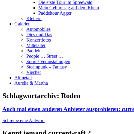
Die erste Tour im Spreewald
Mein Geburtstag auf dem Rhein
Paddeltour Agger
Klettern
Galerien
Automobiles
Dies und Das
Konzertfotos
Mittelalter
Paddeln
People … Street …
Sport / Veranstaltungen
Steampunk – Fantasy
Viecher
Altmetall
Aurelia & Martha
Schlagwortarchiv:
Rodeo
Auch mal einen anderen Anbieter ausprobieren: curr
Schreibe eine Antwort
Kennt jemand current-raft ?