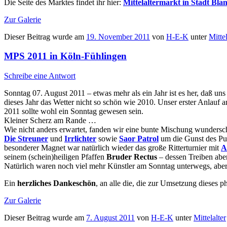
Die Seite des Marktes findet ihr hier:
Mittelaltermarkt in Stadt Bl
Zur Galerie
Dieser Beitrag wurde am
19. November 2011
von
H-E-K
unter
Mittel
MPS 2011 in Köln-Fühlingen
Schreibe eine Antwort
Sonntag 07. August 2011 – etwas mehr als ein Jahr ist es her, daß uns
dieses Jahr das Wetter nicht so schön wie 2010. Unser erster Anlau
2011 sollte wohl ein Sonntag gewesen sein.
Kleiner Scherz am Rande …
Wie nicht anders erwartet, fanden wir eine bunte Mischung wundersc
Die Streuner
und
Irrlichter
sowie
Saor Patrol
um die Gunst des Pub
besonderer Magnet war natürlich wieder das große Ritterturnier mit
A
seinem (schein)heiligen Pfaffen
Bruder Rectus
– dessen Treiben abe
Natürlich waren noch viel mehr Künstler am Sonntag unterwegs, ab
Ein
herzliches Dankeschön
, an alle die, die zur Umsetzung dieses p
Zur Galerie
Dieser Beitrag wurde am
7. August 2011
von
H-E-K
unter
Mittelalter