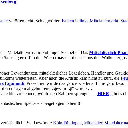
ankenberg
alter
veröffentlicht. Schlagwörter:
Falken Ultima
,
Mittelaltermarkt
,
Sta
 das Mittelaltervirus am Fühlinger See befiel. Das
Mittelalterlich Pha
f am Samstag ersoff in den Wassermassen, die sich aus den Wolken erg
höner Gewandungen, mittelalterliches Lagerleben, Händler und Gaukler.
likums wetteiferten. Aber auch die Artistik kam nicht zu kurz, die
Feu
rs Equitandi
. Präsentiert wurde das ganze wieder auf ihre ganz bes
r dieser Tage mal gebührend „gewürdigt“ wurde …
er alle hier zu nennen, würde den Rahmen sprengen …
HIER
gibt es ei
hantastischen Spectacels beigetragen haben !!!
veröffentlicht. Schlagwörter:
Köln Fühlingen
,
Mittelalter
,
Mittelalterma