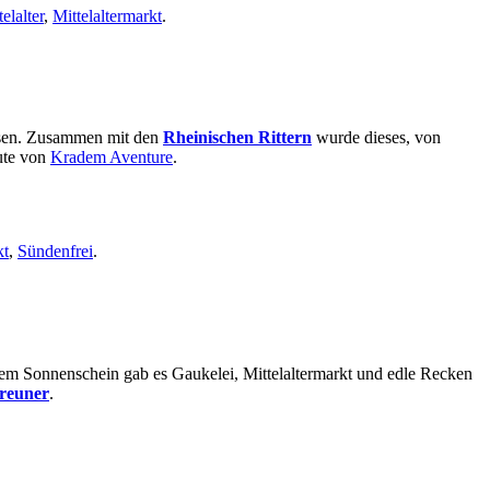
elalter
,
Mittelaltermarkt
.
essen. Zusammen mit den
Rheinischen Rittern
wurde dieses, von
eute von
Kradem Aventure
.
kt
,
Sündenfrei
.
ndem Sonnenschein gab es Gaukelei, Mittelaltermarkt und edle Recken
reuner
.