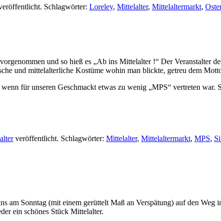
eröffentlicht. Schlagwörter:
Loreley
,
Mittelalter
,
Mittelaltermarkt
,
Oste
 vorgenommen und so hieß es „Ab ins Mittelalter !“ Der Veranstalter d
che und mittelalterliche Kostüme wohin man blickte, getreu dem Motto
 wenn für unseren Geschmackt etwas zu wenig „MPS“ vertreten war. S
alter
veröffentlicht. Schlagwörter:
Mittelalter
,
Mittelaltermarkt
,
MPS
,
Si
s am Sonntag (mit einem gerüttelt Maß an Verspätung) auf den Weg ins
er ein schönes Stück Mittelalter.