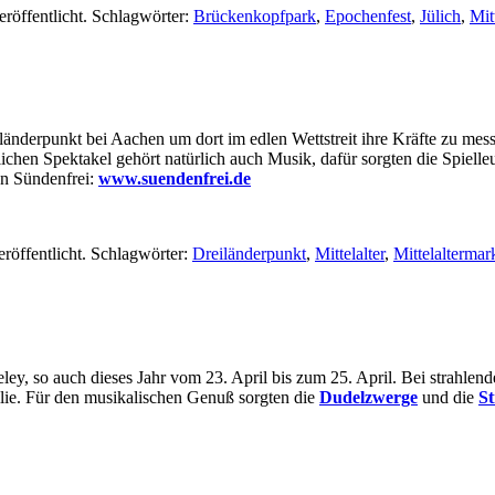
röffentlicht. Schlagwörter:
Brückenkopfpark
,
Epochenfest
,
Jülich
,
Mitt
änderpunkt bei Aachen um dort im edlen Wettstreit ihre Kräfte zu m
rlichen Spektakel gehört natürlich auch Musik, dafür sorgten die Spiell
on Sündenfrei:
www.suendenfrei.de
röffentlicht. Schlagwörter:
Dreiländerpunkt
,
Mittelalter
,
Mittelaltermar
ley, so auch dieses Jahr vom 23. April bis zum 25. April. Bei strahle
ilie. Für den musikalischen Genuß sorgten die
Dudelzwerge
und die
St