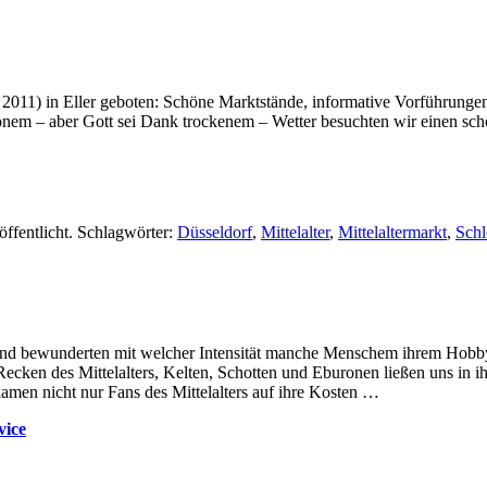
011) in Eller geboten: Schöne Marktstände, informative Vorführungen
önem – aber Gott sei Dank trockenem – Wetter besuchten wir einen sch
öffentlicht. Schlagwörter:
Düsseldorf
,
Mittelalter
,
Mittelaltermarkt
,
Schl
nd bewunderten mit welcher Intensität manche Menschem ihrem Hobby n
ken des Mittelalters, Kelten, Schotten und Eburonen ließen uns in ih
amen nicht nur Fans des Mittelalters auf ihre Kosten …
vice