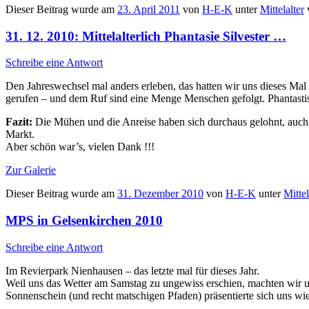
Dieser Beitrag wurde am
23. April 2011
von
H-E-K
unter
Mittelalter
v
31. 12. 2010: Mittelalterlich Phantasie Silvester …
Schreibe eine Antwort
Den Jahreswechsel mal anders erleben, das hatten wir uns dieses Mal
gerufen – und dem Ruf sind eine Menge Menschen gefolgt. Phantastis
Fazit:
Die Mühen und die Anreise haben sich durchaus gelohnt, auch
Markt.
Aber schön war’s, vielen Dank !!!
Zur Galerie
Dieser Beitrag wurde am
31. Dezember 2010
von
H-E-K
unter
Mittel
MPS in Gelsenkirchen 2010
Schreibe eine Antwort
Im Revierpark Nienhausen – das letzte mal für dieses Jahr.
Weil uns das Wetter am Samstag zu ungewiss erschien, machten wir un
Sonnenschein (und recht matschigen Pfaden) präsentierte sich uns wied