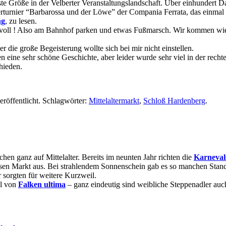
este Größe in der Velberter Veranstaltungslandschaft. Über einhundert Da
terturnier “Barbarossa und der Löwe” der Compania Ferrata, das einmal 
ng
, zu lesen.
 voll ! Also am Bahnhof parken und etwas Fußmarsch. Wir kommen wie
r die große Begeisterung wollte sich bei mir nicht einstellen.
en eine sehr schöne Geschichte, aber leider wurde sehr viel in der rech
hieden.
eröffentlicht. Schlagwörter:
Mittelaltermarkt
,
Schloß Hardenberg
.
en ganz auf Mittelalter. Bereits im neunten Jahr richten die
Karneval
diesen Markt aus. Bei strahlendem Sonnenschein gab es so manchen St
 sorgten für weitere Kurzweil.
el von
Falken ultima
– ganz eindeutig sind weibliche Steppenadler a