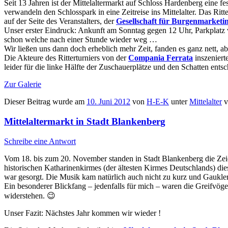
Seit 13 Jahren ist der Mittelaltermarkt auf Schloss Hardenberg eine f
verwandeln den Schlosspark in eine Zeitreise ins Mittelalter. Das Rit
auf der Seite des Veranstalters, der
Gesellschaft für Burgenmarketi
Unser erster Eindruck: Ankunft am Sonntag gegen 12 Uhr, Parkplatz
schon welche nach einer Stunde wieder weg …
Wir ließen uns dann doch erheblich mehr Zeit, fanden es ganz nett, abe
Die Akteure des Ritterturniers von der
Compania Ferrata
inszeniert
leider für die linke Hälfte der Zuschauerplätze und den Schatten entsc
Zur Galerie
Dieser Beitrag wurde am
10. Juni 2012
von
H-E-K
unter
Mittelalter
v
Mittelaltermarkt in Stadt Blankenberg
Schreibe eine Antwort
Vom 18. bis zum 20. November standen in Stadt Blankenberg die Zeich
historischen Katharinenkirmes (der ältesten Kirmes Deutschlands) 
war gesorgt. Die Musik kam natürlich auch nicht zu kurz und Gaukler
Ein besonderer Blickfang – jedenfalls für mich – waren die Greifvög
widerstehen. 😉
Unser Fazit: Nächstes Jahr kommen wir wieder !