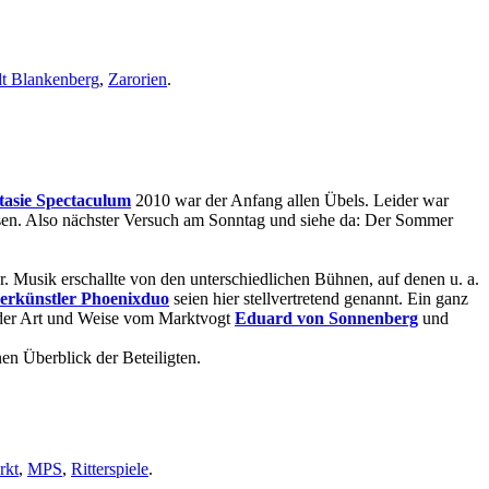
dt Blankenberg
,
Zarorien
.
ntasie Spectaculum
2010 war der Anfang allen Übels. Leider war
ossen. Also nächster Versuch am Sonntag und siehe da: Der Sommer
 Musik erschallte von den unterschiedlichen Bühnen, auf denen u. a.
erkünstler Phoenixduo
seien hier stellvertretend genannt. Ein ganz
onder Art und Weise vom Marktvogt
Eduard von Sonnenberg
und
nen Überblick der Beteiligten.
rkt
,
MPS
,
Ritterspiele
.