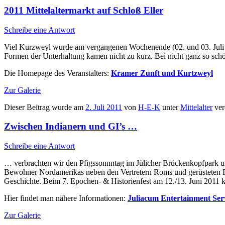
2011 Mittelaltermarkt auf Schloß Eller
Schreibe eine Antwort
Viel Kurzweyl wurde am vergangenen Wochenende (02. und 03. Juli 2
Formen der Unterhaltung kamen nicht zu kurz. Bei nicht ganz so sch
Die Homepage des Veranstalters:
Kramer Zunft und Kurtzweyl
Zur Galerie
Dieser Beitrag wurde am
2. Juli 2011
von
H-E-K
unter
Mittelalter
ver
Zwischen Indianern und GI’s …
Schreibe eine Antwort
… verbrachten wir den Pfigssonnntag im Jülicher Brückenkopfpark u
Bewohner Nordamerikas neben den Vertretern Roms und gerüsteten Rec
Geschichte. Beim 7. Epochen- & Historienfest am 12./13. Juni 2011 k
Hier findet man nähere Informationen:
Juliacum Entertainment Ser
Zur Galerie