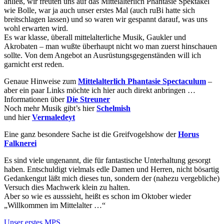
anließ, wir freuten uns auf das Mittelalterlich Phantasie Spektakel
wie Bolle, war ja auch unser erstes Mal (auch ruBi hatte sich
breitschlagen lassen) und so waren wir gespannt darauf, was uns
wohl erwarten wird.
Es war klasse, überall mittelalterliche Musik, Gaukler und
Akrobaten – man wußte überhaupt nicht wo man zuerst hinschauen
sollte. Von dem Angebot an Ausrüstungsgegenständen will ich
garnicht erst reden.
Genaue Hinweise zum
Mittelalterlich Phantasie Spectaculum
–
aber ein paar Links möchte ich hier auch direkt anbringen …
Informationen über
Die Streuner
Noch mehr Musik gibt’s hier
Schelmish
und hier
Vermaledeyt
Eine ganz besondere Sache ist die Greifvogelshow der
Horus
Falknerei
Es sind viele ungenannt, die für fantastische Unterhaltung gesorgt
haben. Entschuldigt vielmals edle Damen und Herren, nicht bösartig
Gedankengut läßt mich dieses tun, sondern der (nahezu vergebliche)
Versuch dies Machwerk klein zu halten.
Aber so wie es ausssieht, heißt es schon im Oktober wieder
„Willkommen im Mittelalter …“
Unser erstes MPS