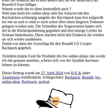
Kauf bei Amazon sah es aber anders aus, da war tatsächlich der
Brandit 6 Euro billiger.
Warum wurde der es dann letztendlich auch ?
Weil man beim bw-online-shop oder bei Amazon mit den
Rucksäcken schlampig umgeht: der Bacvhpack kam fest aufgerollt
bei mir an und so muß er auch schon über einen längeren Zeitraum
gelagert worden sein. Die Schnallen des Tragesystems hatten sich
tief in die Rückenpolsterung gegraben und dort eineige Löcher im
Schaum hinterlassen. Diese machen nicht den Eindruck als würden
sie sich wieder ausdehnen.
Damit war dann der Ausschlag für den Brandit US Cooper
Backpack gegeben.
Trotzdem (m)ein Fazit für Produkte des bw-online-shops: das werde
ich mir genauer ansehen, scheint sich von der Qualität durchaus
lohnen zu können.
Dieser Beitrag wurde am
27. April 2024
von
H-E-K
unter
Ausrüstung
veröffentlicht. Schlagwörter:
Backpack
,
Brandit
,
bw-
online-shop
,
Rucksack
,
tactical
.