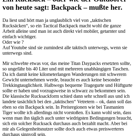
von heute sagt: Backpack – mußte her.
Da liest und hört man ja unglaublich viel von „taktischen
Rucksäcken“, so ein Tactical Backpack macht wohl die ganze
Arbeit alleine und man ist auch direkt viel mobiler, getarnter und
einfach wichtiger.
Oder wie ?
Auf Youtube sind sie zumindest alle taktisch unterwegs, wenn sie
unterwegs sind.
Mir schwebte etwas vor, das meine Titan Daypacks ersetzten sollte,
so ungefähr bis 40 Liter und mit mehreren unabhängigen Taschen.
Da ich damit keine kilometerlangen Wanderungen mit schwerem
Gewicht unternehmen werde, braucht es auch keine besonder
Trekkingtauglichkeit. Halbwegs bequeme Tragegurte und Hüftgurte
sollte er haben und vorzugsweise in schwarz zu bekommen sein.
Die klassische Rucksackform schied dann sehr schnell aus und ich
landete tasächlich bei den „taktischen“ Vetretern – ok, dann soll das
eben so ein Backpack sein. In Preisregionen wie bei Tasmanien
Tiger wollte ich allerdings nicht vorstoßen. Es kann wohl sein, dass
wenn man ihn täglich auch unter wiedrigsten Bedingungen braucht,
sich ein solcher Rucksack durchaus auch bezahlt macht. Aber bei
mir als Gelegenheitsnutzer sollte doch auch etwas preiswerteres
durchaus sinnvoll sein.