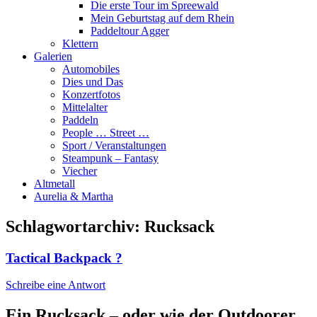
Die erste Tour im Spreewald
Mein Geburtstag auf dem Rhein
Paddeltour Agger
Klettern
Galerien
Automobiles
Dies und Das
Konzertfotos
Mittelalter
Paddeln
People … Street …
Sport / Veranstaltungen
Steampunk – Fantasy
Viecher
Altmetall
Aurelia & Martha
Schlagwortarchiv:
Rucksack
Tactical Backpack ?
Schreibe eine Antwort
Ein Rucksack – oder wie der Outdoorer