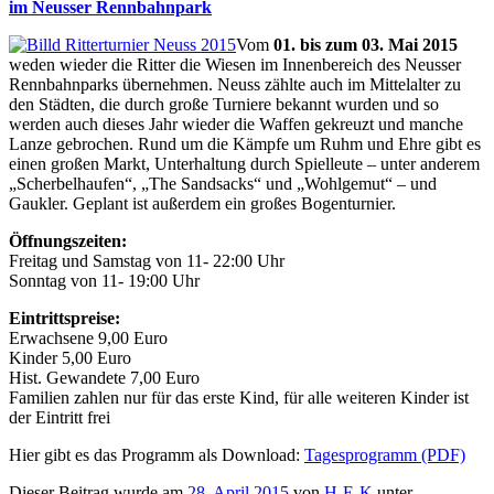
im Neusser Rennbahnpark
Vom
01. bis zum 03. Mai 2015
weden wieder die Ritter die Wiesen im Innenbereich des Neusser
Rennbahnparks übernehmen. Neuss zählte auch im Mittelalter zu
den Städten, die durch große Turniere bekannt wurden und so
werden auch dieses Jahr wieder die Waffen gekreuzt und manche
Lanze gebrochen. Rund um die Kämpfe um Ruhm und Ehre gibt es
einen großen Markt, Unterhaltung durch Spielleute – unter anderem
„Scherbelhaufen“, „The Sandsacks“ und „Wohlgemut“ – und
Gaukler. Geplant ist außerdem ein großes Bogenturnier.
Öffnungszeiten:
Freitag und Samstag von 11- 22:00 Uhr
Sonntag von 11- 19:00 Uhr
Eintrittspreise:
Erwachsene 9,00 Euro
Kinder 5,00 Euro
Hist. Gewandete 7,00 Euro
Familien zahlen nur für das erste Kind, für alle weiteren Kinder ist
der Eintritt frei
Hier gibt es das Programm als Download:
Tagesprogramm (PDF)
Dieser Beitrag wurde am
28. April 2015
von
H-E-K
unter