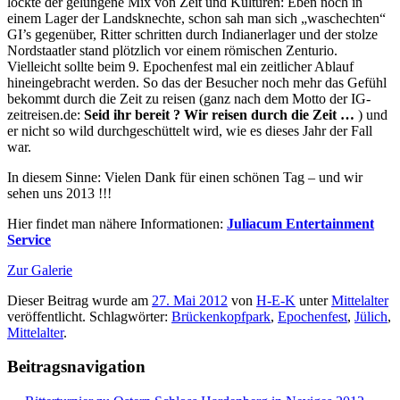
lockte der gelungene Mix von Zeit und Kulturen: Eben noch in
einem Lager der Landsknechte, schon sah man sich „waschechten“
GI’s gegenüber, Ritter schritten durch Indianerlager und der stolze
Nordstaatler stand plötzlich vor einem römischen Zenturio.
Vielleicht sollte beim 9. Epochenfest mal ein zeitlicher Ablauf
hineingebracht werden. So das der Besucher noch mehr das Gefühl
bekommt durch die Zeit zu reisen (ganz nach dem Motto der IG-
zeitreisen.de:
Seid ihr bereit ? Wir reisen durch die Zeit …
) und
er nicht so wild durchgeschüttelt wird, wie es dieses Jahr der Fall
war.
In diesem Sinne: Vielen Dank für einen schönen Tag – und wir
sehen uns 2013 !!!
Hier findet man nähere Informationen:
Juliacum Entertainment
Service
Zur Galerie
Dieser Beitrag wurde am
27. Mai 2012
von
H-E-K
unter
Mittelalter
veröffentlicht. Schlagwörter:
Brückenkopfpark
,
Epochenfest
,
Jülich
,
Mittelalter
.
Beitragsnavigation