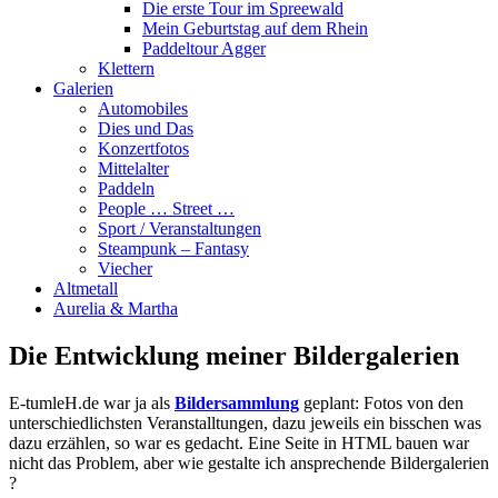
Die erste Tour im Spreewald
Mein Geburtstag auf dem Rhein
Paddeltour Agger
Klettern
Galerien
Automobiles
Dies und Das
Konzertfotos
Mittelalter
Paddeln
People … Street …
Sport / Veranstaltungen
Steampunk – Fantasy
Viecher
Altmetall
Aurelia & Martha
Die Entwicklung meiner Bildergalerien
E-tumleH.de war ja als
Bildersammlung
geplant: Fotos von den
unterschiedlichsten Veranstalltungen, dazu jeweils ein bisschen was
dazu erzählen, so war es gedacht. Eine Seite in HTML bauen war
nicht das Problem, aber wie gestalte ich ansprechende Bildergalerien
?