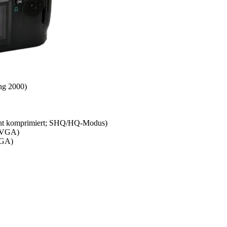
ng 2000)
cht komprimiert; SHQ/HQ-Modus)
, VGA)
VGA)