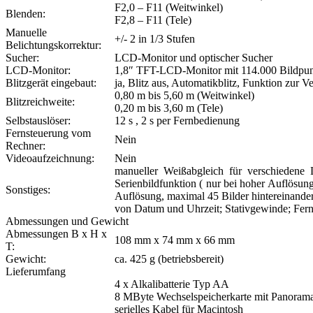
F2,0 – F11 (Weitwinkel)
Blenden:
F2,8 – F11 (Tele)
Manuelle
+/- 2 in 1/3 Stufen
Belichtungskorrektur:
Sucher:
LCD-Monitor und optischer Sucher
LCD-Monitor:
1,8″ TFT-LCD-Monitor mit 114.000 Bildpu
Blitzgerät eingebaut:
ja, Blitz aus, Automatikblitz, Funktion zur 
0,80 m bis 5,60 m (Weitwinkel)
Blitzreichweite:
0,20 m bis 3,60 m (Tele)
Selbstauslöser:
12 s , 2 s per Fernbedienung
Fernsteuerung vom
Nein
Rechner:
Videoaufzeichnung:
Nein
manueller Weißabgleich für verschiedene Li
Serienbildfunktion ( nur bei hoher Auflösung
Sonstiges:
Auflösung, maximal 45 Bilder hintereinander
von Datum und Uhrzeit; Stativgewinde; Fern
Abmessungen und Gewicht
Abmessungen B x H x
108 mm x 74 mm x 66 mm
T:
Gewicht:
ca. 425 g (betriebsbereit)
Lieferumfang
4 x Alkalibatterie Typ AA
8 MByte Wechselspeicherkarte mit Panoram
serielles Kabel für Macintosh