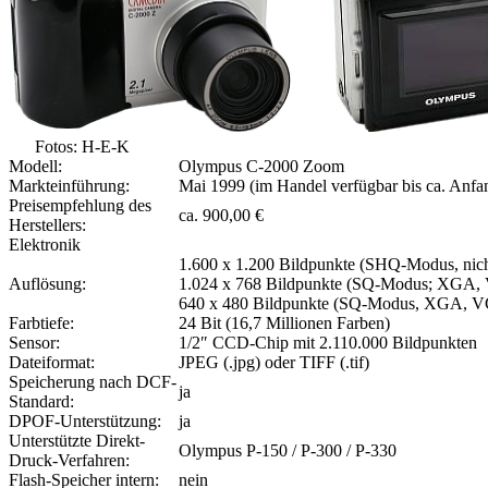
Fotos: H-E-K
Modell:
Olympus C-2000 Zoom
Markteinführung:
Mai 1999 (im Handel verfügbar bis ca. Anfa
Preisempfehlung des
ca. 900,00 €
Herstellers:
Elektronik
1.600 x 1.200 Bildpunkte (SHQ-Modus, ni
Auflösung:
1.024 x 768 Bildpunkte (SQ-Modus; XGA
640 x 480 Bildpunkte (SQ-Modus, XGA, 
Farbtiefe:
24 Bit (16,7 Millionen Farben)
Sensor:
1/2″ CCD-Chip mit 2.110.000 Bildpunkten
Dateiformat:
JPEG (.jpg) oder TIFF (.tif)
Speicherung nach DCF-
ja
Standard:
DPOF-Unterstützung:
ja
Unterstützte Direkt-
Olympus P-150 / P-300 / P-330
Druck-Verfahren:
Flash-Speicher intern:
nein